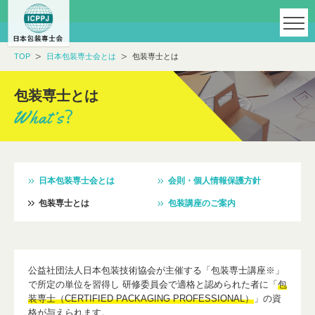
TOP
日本包装専士会とは
包装専士とは
包装専士とは
日本包装専士会とは
会則
・
個人情報保護方針
包装専士とは
包装講座のご案内
公益社団法人日本包装技術協会が主催する「包装専士講座※」
で所定の単位を習得し 研修委員会で適格と認められた者に「
包
装専士（CERTIFIED PACKAGING PROFESSIONAL）
」の資
格が与えられます。